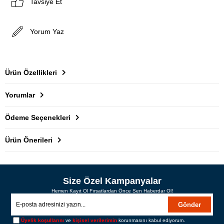
Tavsiye Et
Yorum Yaz
Ürün Özellikleri
Yorumlar
Ödeme Seçenekleri
Ürün Önerileri
Size Özel Kampanyalar
Hemen Kayıt Ol Fırsatlardan Önce Sen Haberdar Ol!
Gönder
Üyelik koşullarını
ve
kişisel verilerimin
korunmasını kabul ediyorum.