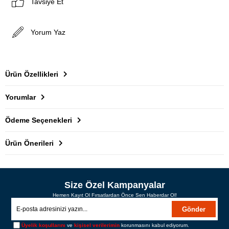
Tavsiye Et
Yorum Yaz
Ürün Özellikleri
Yorumlar
Ödeme Seçenekleri
Ürün Önerileri
Size Özel Kampanyalar
Hemen Kayıt Ol Fırsatlardan Önce Sen Haberdar Ol!
Gönder
Üyelik koşullarını
ve
kişisel verilerimin
korunmasını kabul ediyorum.