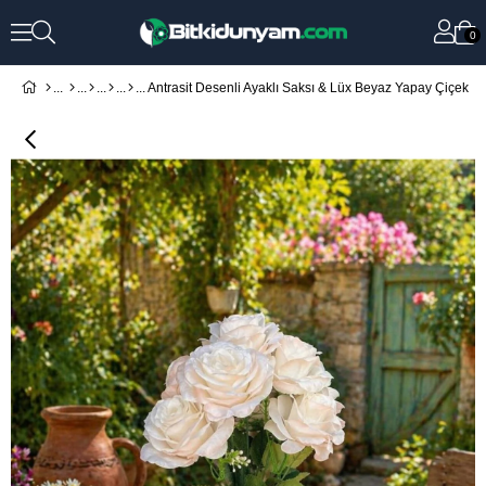
0
Antrasit Desenli Ayaklı Saksı & Lüx Beyaz Yapay Çiçek