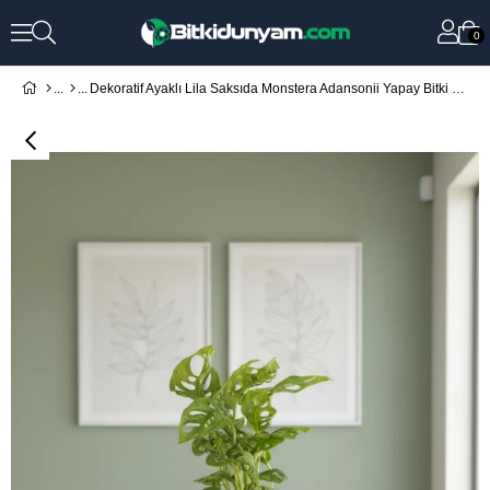
0
Dekoratif Ayaklı Lila Saksıda Monstera Adansonii Yapay Bitki – Modern Ev Ofis Masa Üstü Çiçek