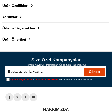
Ürün Özellikleri
Yorumlar
Ödeme Seçenekleri
Ürün Önerileri
Size Özel Kampanyalar
Hemen Kayıt Ol Fırsatlardan Önce Sen Haberdar Ol!
Gönder
Üyelik koşullarını
ve
kişisel verilerimin
korunmasını kabul ediyorum.
HAKKIMIZDA