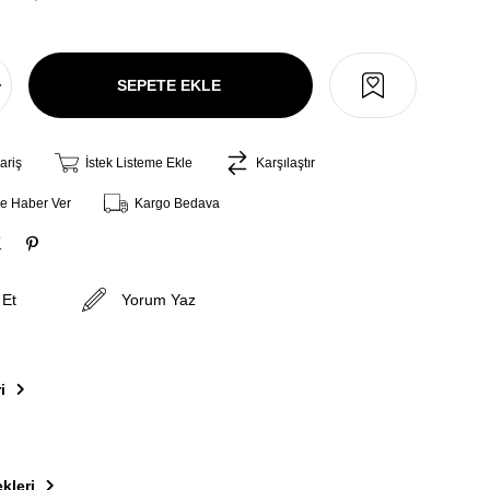
ariş
İstek Listeme Ekle
Karşılaştır
ce Haber Ver
Kargo Bedava
 Et
Yorum Yaz
i
kleri