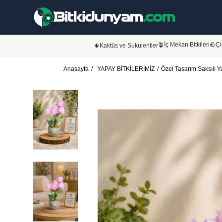
🪴İç Mekan Bitkileri
🪨Çi
🌵Kaktüs ve Sukulentler
Anasayfa
YAPAY BİTKİLERİMİZ
Özel Tasarım Saksılı 