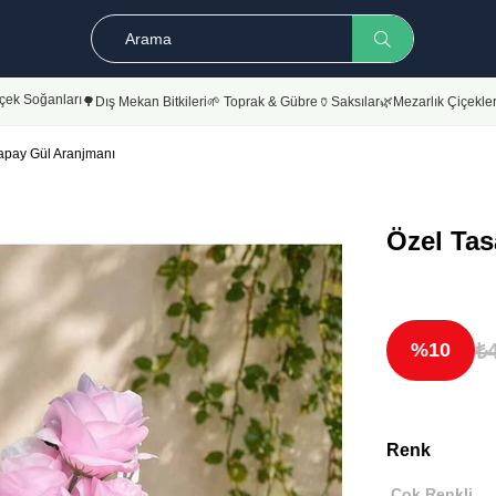
çek Soğanları
🌳Dış Mekan Bitkileri
🌱 Toprak & Gübre
🏺Saksılar
🌿Mezarlık Çiçekler
Yapay Gül Aranjmanı
Özel Tas
₺
10
Renk