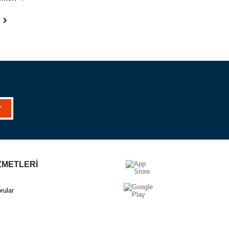
r
ZMETLERİ
rular