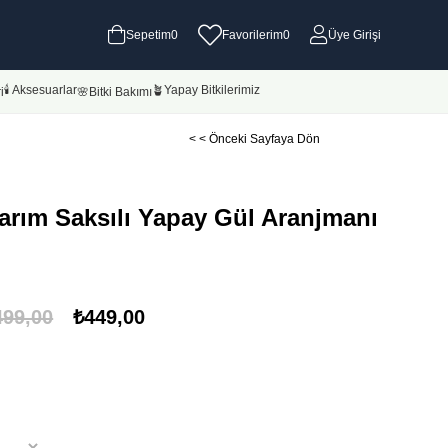
Sepetim
0
Favorilerim
0
Üye Girişi
🕯 Aksesuarlar
🪴Yapay Bitkilerimiz
i
🌸Bitki Bakımı
< < Önceki Sayfaya Dön
arım Saksılı Yapay Gül Aranjmanı
499,00
₺449,00