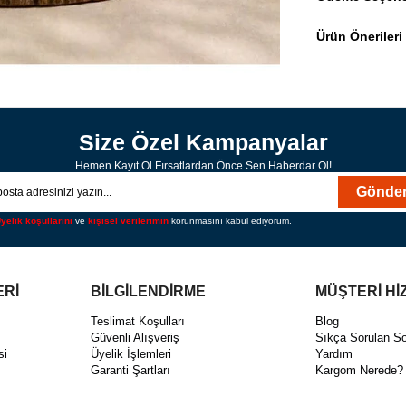
Ürün Önerileri
Size Özel Kampanyalar
Hemen Kayıt Ol Fırsatlardan Önce Sen Haberdar Ol!
Gönde
yelik koşullarını
ve
kişisel verilerimin
korunmasını kabul ediyorum.
ERİ
BİLGİLENDİRME
MÜŞTERİ Hİ
ı
Teslimat Koşulları
Blog
Güvenli Alışveriş
Sıkça Sorulan So
si
Üyelik İşlemleri
Yardım
Garanti Şartları
Kargom Nerede?