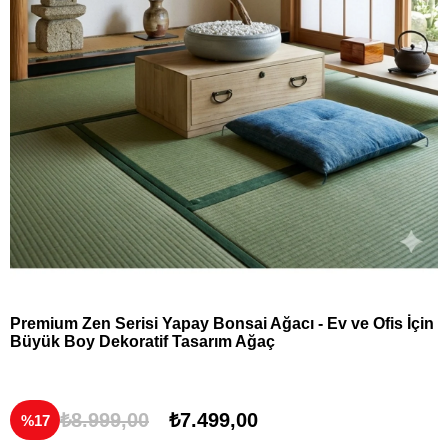
Premium Zen Serisi Yapay Bonsai Ağacı - Ev ve Ofis İçin
Büyük Boy Dekoratif Tasarım Ağaç
₺8.999,00
₺7.499,00
17