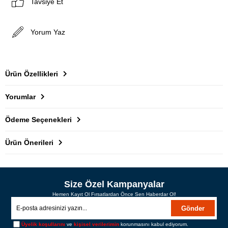
Tavsiye Et
Yorum Yaz
Ürün Özellikleri
Yorumlar
Ödeme Seçenekleri
Ürün Önerileri
Size Özel Kampanyalar
Hemen Kayıt Ol Fırsatlardan Önce Sen Haberdar Ol!
Gönder
Üyelik koşullarını
ve
kişisel verilerimin
korunmasını kabul ediyorum.