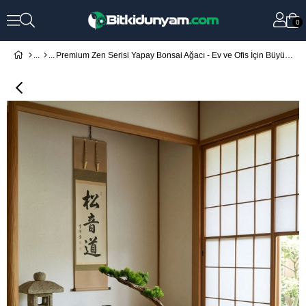
0
Premium Zen Serisi Yapay Bonsai Ağacı - Ev ve Ofis İçin Büyük Boy Dekoratif Tasarım Ağaç