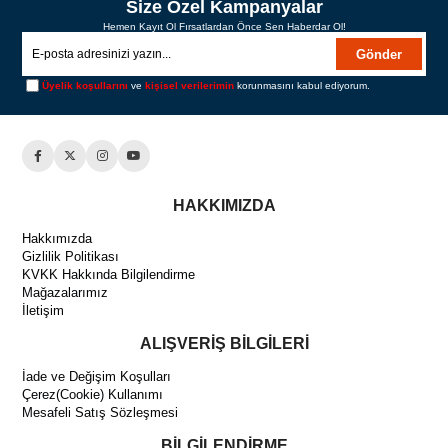
Size Özel Kampanyalar
Hemen Kayıt Ol Fırsatlardan Önce Sen Haberdar Ol!
Gönder
Üyelik koşullarını
ve
kişisel verilerimin
korunmasını kabul ediyorum.
HAKKIMIZDA
Hakkımızda
Gizlilik Politikası
KVKK Hakkında Bilgilendirme
Mağazalarımız
İletişim
ALIŞVERİŞ BİLGİLERİ
İade ve Değişim Koşulları
Çerez(Cookie) Kullanımı
Mesafeli Satış Sözleşmesi
BİLGİLENDİRME