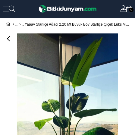
0
Yapay Starliçe Ağacı 2.20 Mt Büyük Boy Starliçe Çiçek Lüks Metal Galvaniz Saksıda