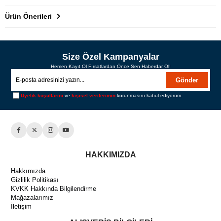
Ürün Önerileri
Size Özel Kampanyalar
Hemen Kayıt Ol Fırsatlardan Önce Sen Haberdar Ol!
Gönder
Üyelik koşullarını
ve
kişisel verilerimin
korunmasını kabul ediyorum.
HAKKIMIZDA
Hakkımızda
Gizlilik Politikası
KVKK Hakkında Bilgilendirme
Mağazalarımız
İletişim